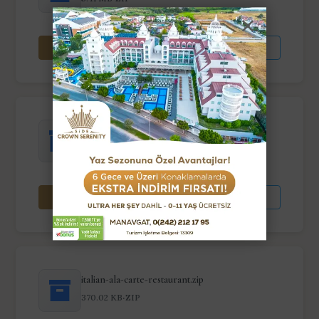
İNDIR
GÖRÜNTÜLE
ottoman-ala-carte-restaurant.zip
·
347.05 KB
ZIP
İNDIR
GÖRÜNTÜLE
italian-ala-carte-restaurant.zip
·
370.02 KB
ZIP