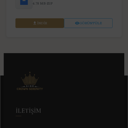
·
4.78 MB
ZIP
İNDIR
GÖRÜNTÜLE
İLETIŞIM