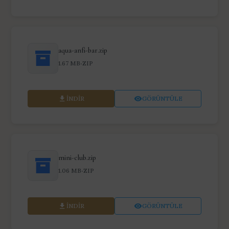
aqua-anfi-bar.zip
·
1.67 MB
ZIP
İNDIR
GÖRÜNTÜLE
mini-club.zip
·
1.06 MB
ZIP
İNDIR
GÖRÜNTÜLE