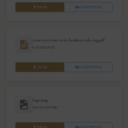
İNDIR
GÖRÜNTÜLE
crown-serenity-2026-factsheet-info-ing.pdf
·
6.02 MB
PDF
İNDIR
GÖRÜNTÜLE
logo.png
·
699.08 KB
PNG
İNDIR
GÖRÜNTÜLE