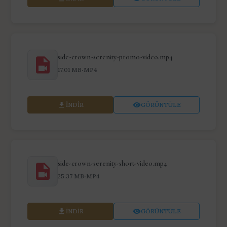
side-crown-serenity-promo-video.mp4
·
17.01 MB
MP4
İNDIR
GÖRÜNTÜLE
side-crown-serenity-short-video.mp4
·
25.37 MB
MP4
İNDIR
GÖRÜNTÜLE