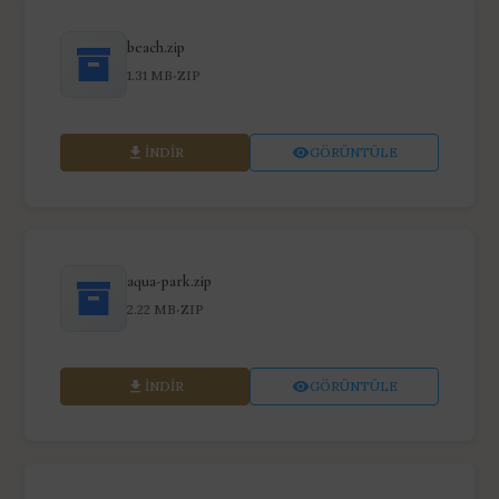
beach.zip
·
1.31 MB
ZIP
İNDIR
GÖRÜNTÜLE
aqua-park.zip
·
2.22 MB
ZIP
İNDIR
GÖRÜNTÜLE