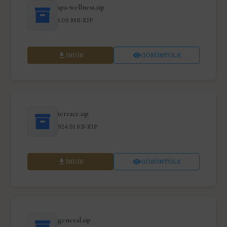
spa-wellness.zip
·
1.09 MB
ZIP
İNDIR
GÖRÜNTÜLE
terrace.zip
·
924.51 KB
ZIP
İNDIR
GÖRÜNTÜLE
general.zip