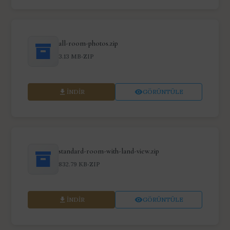
all-room-photos.zip
·
3.13 MB
ZIP
İNDIR
GÖRÜNTÜLE
standard-room-with-land-view.zip
·
832.79 KB
ZIP
İNDIR
GÖRÜNTÜLE