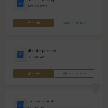
economy-room.zip
·
307.98 KB
ZIP
İNDIR
GÖRÜNTÜLE
all-facility-photos.zip
·
19.31 MB
ZIP
İNDIR
GÖRÜNTÜLE
main-restaurant.zip
·
5.41 MB
ZIP