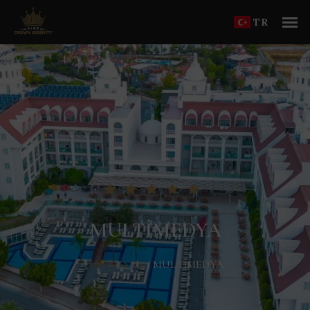
TR
MULTIMEDYA
ANASAYFA
/
MULTIMEDYA