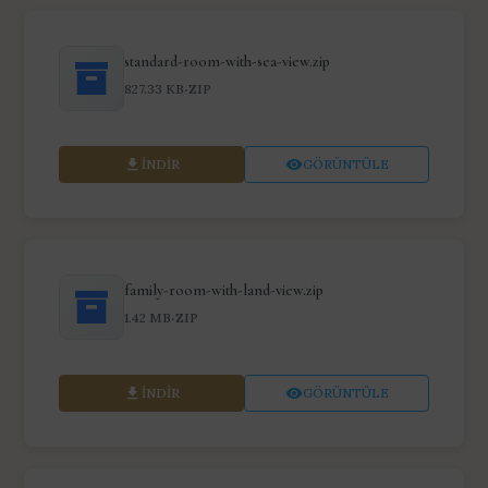
standard-room-with-sea-view.zip
·
827.33 KB
ZIP
İNDIR
GÖRÜNTÜLE
family-room-with-land-view.zip
·
1.42 MB
ZIP
İNDIR
GÖRÜNTÜLE