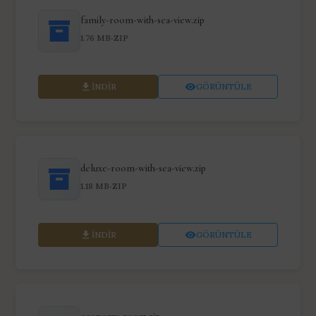
family-room-with-sea-view.zip
·
1.76 MB
ZIP
İNDIR
GÖRÜNTÜLE
deluxe-room-with-sea-view.zip
·
1.18 MB
ZIP
İNDIR
GÖRÜNTÜLE