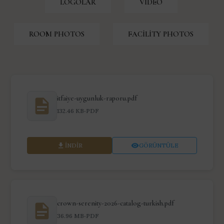
LOGOLAR
VIDEO
ROOM PHOTOS
FACILITY PHOTOS
itfaiye-uygunluk-raporu.pdf
·
132.46 KB
PDF
İNDIR
GÖRÜNTÜLE
crown-serenity-2026-catalog-turkish.pdf
·
36.96 MB
PDF