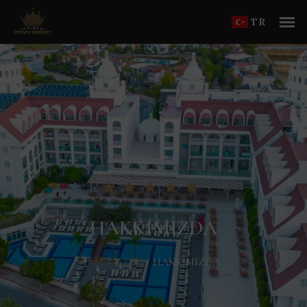
TR
HAKKIMIZDA
ANASAYFA
/
HAKKIMIZDA