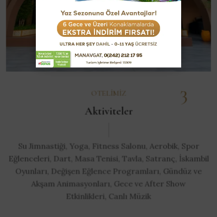
3
OTELIMIZ
Aktiviteler
Su Jimnastiği, Yoga, Fitness Salonu, Aerobik, Spor
Eğlenceleri, Dart, Masa Tenisi, Tavla, Satranç, İskambil
Oyunları, Değişen Eğlence Programları, Gündüz ve
Akşam Animasyonları, Gece ve After Show
Etkinlikleri, Canlı Müzik