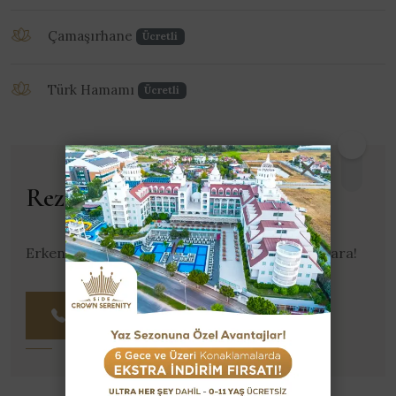
Çamaşırhane
Ücretli
Türk Hamamı
Ücretli
Rezervasyon Yap
Erken Rezervasyon fırsatını kaçırma, hemen ara!
0242 212 17 95