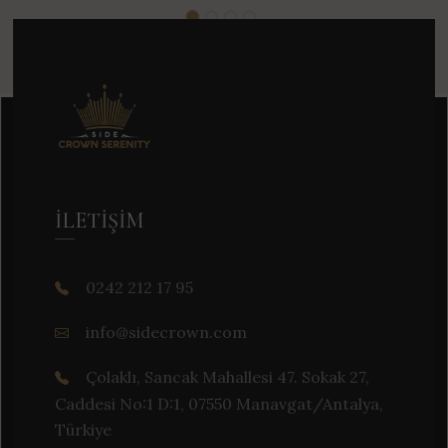
İLETIŞIM
0242 212 17 95
info@sidecrown.com
Çolaklı, Sancak Mahallesi 47. Sokak 27,
Caddesi No:1 D:1, 07550 Manavgat/Antalya,
Türkiye