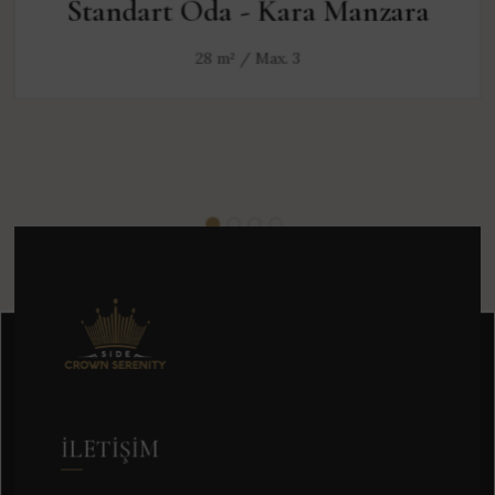
Standart Oda - Kara Manzara
28 m² / Max. 3
İLETIŞIM